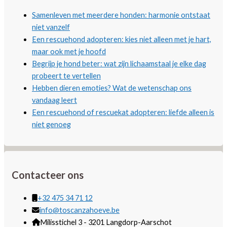
Samenleven met meerdere honden: harmonie ontstaat
niet vanzelf
Een rescuehond adopteren: kies niet alleen met je hart,
maar ook met je hoofd
Begrijp je hond beter: wat zijn lichaamstaal je elke dag
probeert te vertellen
Hebben dieren emoties? Wat de wetenschap ons
vandaag leert
Een rescuehond of rescuekat adopteren: liefde alleen is
niet genoeg
Contacteer ons
+32 475 34 71 12
info@toscanzahoeve.be
Milisstichel 3 - 3201 Langdorp-Aarschot