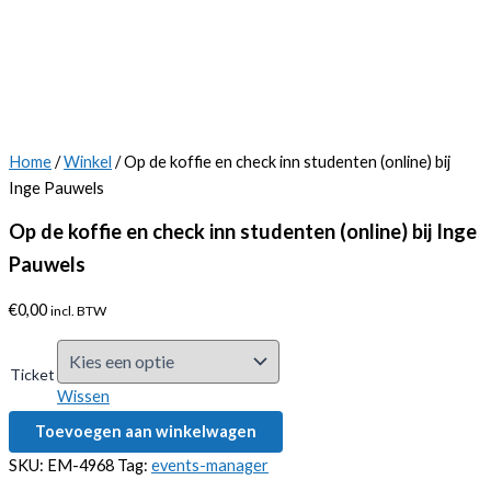
Home
/
Winkel
/ Op de koffie en check inn studenten (online) bij
Inge Pauwels
Op de koffie en check inn studenten (online) bij Inge
Pauwels
€
0,00
incl. BTW
Ticket
Wissen
Op
Toevoegen aan winkelwagen
de
koffie
SKU:
EM-4968
Tag:
events-manager
en