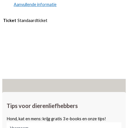
Aanvullende informatie
check
inn
studenten
Ticket
Standaardticket
(online)
bij
Inge
Pauwels
aantal
Tips voor dierenliefhebbers
Hond, kat en mens: krijg gratis 3 e-books en onze tips!
Voornaam