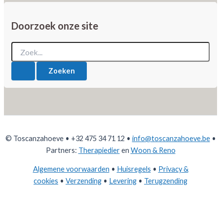
Doorzoek onze site
Zoek
naar:
© Toscanzahoeve • +32 475 34 71 12 •
info@toscanzahoeve.be
•
Partners:
Therapiedier
en
Woon & Reno
Algemene voorwaarden
•
Huisregels
•
Privacy &
cookies
•
Verzending
•
Levering
•
Terugzending