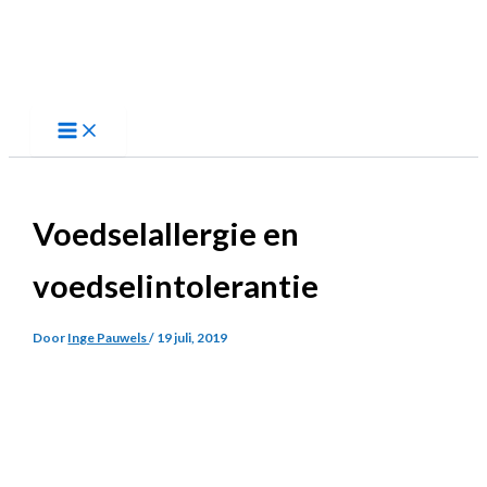
Ga
naar
de
inhoud
Voedselallergie en
voedselintolerantie
Door
Inge Pauwels
/
19 juli, 2019