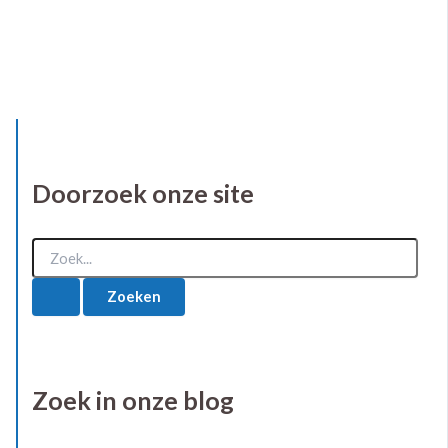
Doorzoek onze site
Z
o
e
k
n
a
a
r
Zoek in onze blog
: